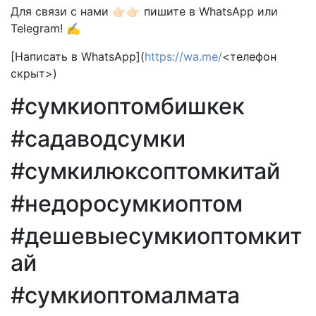
Для связи с нами 👉🏻👉🏻 пишите в WhatsApp или
Telegram! ✍️
[Написать в WhatsApp](
https://wa.me/
<телефон
скрыт>)
#сумкиоптомбишкек
#садаводсумки
#сумкилюксоптомкитай
#недоросумкиоптом
#дешевыесумкиоптомкит
ай
#сумкиоптомалмата