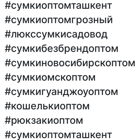
#сумкиоптомташкент
#сумкиоптомгрозный
#люкссумкисадовод
#сумкибезбрендоптом
#сумкиновосибирскоптом
#сумкиомскоптом
#сумкигуанджоуоптом
#кошелькиоптом
#рюкзакиоптом
#сумкиоптомташкент