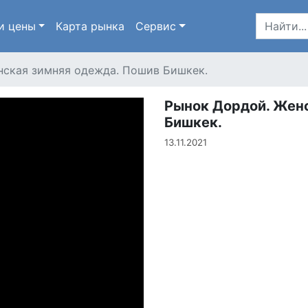
и цены
Карта
рынка
Сервис
нская зимняя одежда. Пошив Бишкек.
Рынок Дордой. Жен
Бишкек.
13.11.2021