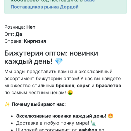
Поставщиков рынка Дордой
Розница:
Нет
Опт:
Да
Страна:
Киргизия
Бижутерия оптом: новинки
каждый день! 💎
Мы рады представить вам наш эксклюзивный
ассортимент бижутерии оптом! У нас вы найдете
множество стильных
брошек
,
серьг
и
браслетов
по самым честным ценам! 🤑
✨
Почему выбирают нас:
Эксклюзивные новинки каждый день!
🤩
Доставка в любую точку мира! 🗽
Широкий ассортимент: от
каффов
до