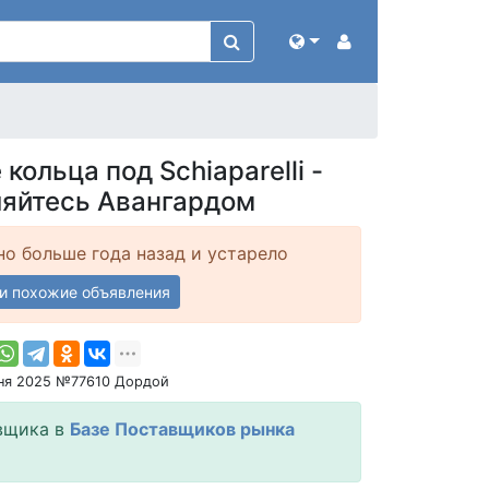
ольца под Sсhiараrеlli -
яйтесь Авангардом
о больше года назад и устарело
и похожие объявления
ня 2025 №77610 Дордой
вщика в
Базе Поставщиков рынка