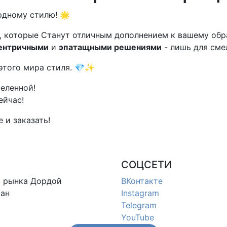
рдному стилю! 🌟
, которые Станут отличным дополнением к вашему обр
ентричными
и
эпатащными решениями
- лишь для сме
этого мира стиля. 💎✨
селенной!
ейчас!
 и заказать!
СОЦСЕТИ
в
рынка Дордой
ВКонтакте
ан
Instagram
Telegram
YouTube