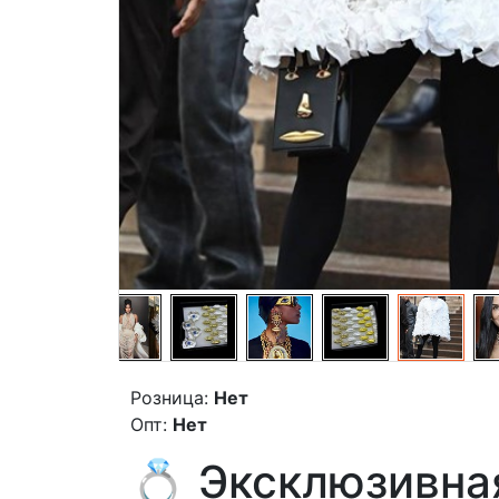
Розница:
Нет
Опт:
Нет
💍 Эксклюзивная