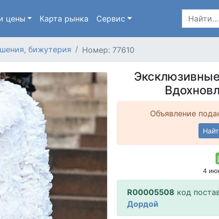
и цены
Карта
рынка
Сервис
шения, бижутерия
Номер: 77610
Эксклюзивные к
Вдохновл
Объявление подан
Найт
4 ию
R00005508
код поста
Дордой