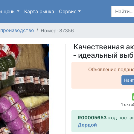
и цены
Карта
рынка
Сервис
 производство
Номер: 87356
Качественная а
- идеальный выб
Объявление подано
Найт
1 окт
R00005653
код поста
Дордой