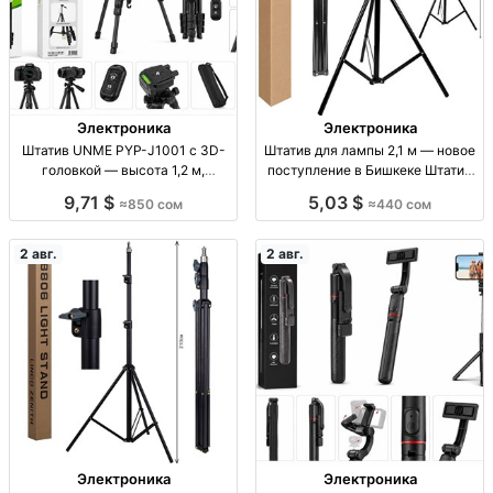
Электроника
Электроника
Штатив UNME PYP-J1001 с 3D-
Штатив для лампы 2,1 м — новое
головкой — высота 1,2 м,
поступление в Бишкеке Штатив
нагрузка до 1,5 кг Штатив UNME
для лампы, 2,1 м, опт/розница,
9,71 $
5,03 $
≈850 сом
≈440 сом
PYP-J1001, 3D-головка, высота
Бишкек
1,2 м, нагрузка до 1,5 кг,
быстросъемная площадка 1/4,
2 авг.
2 авг.
тел
Электроника
Электроника