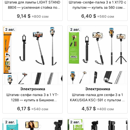
Штатив для лампы LIGHT STAND
Штатив-селфи-палка 3 в 1 X17D с
8806 — усиленная стойка по
пультом — купить за 560 сом
доступной цене Штатив для
Штатив-селфи-палка 3 в 1 X17D,
9,14 $
6,40 $
≈800 сом
≈560 сом
лампы, LIGHT STAND 8806,
пульт ДУ, для смартфона,
усиленный, опт/розница, 800
отличное качество, 560 сом
сом.
2 авг.
2 авг.
Электроника
Электроника
Штатив-селфи-палка 3 в 1 YT-
Штатив-палка для селфи 3 в 1
1288 — купить в Бишкеке
KAKUSIGA KSC-591 с пультом —
Штатив-селфи-палка 3 в 1,
Бишкек Штатив-монопод 3в1
6,17 $
4,57 $
≈540 сом
≈400 сом
модель YT-1288, хорошее
KAKUSIGA KSC-591, пульт ДУ,
качество, опт/розница, Бишкек,
новый, опт/розница, Бишкек. 400
540 сом
сом.
2 авг.
2 авг.