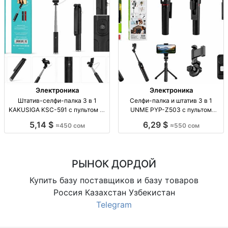
Электроника
Электроника
Штатив-селфи-палка 3 в 1
Селфи-палка и штатив 3 в 1
KAKUSIGA KSC-591 с пультом —
UNME PYP-Z503 с пультом
450 сом Штатив-селфи-палка 3 в
Селфи-палка/штатив 3 в 1, пульт
5,14 $
6,29 $
≈450 сом
≈550 сом
1 KAKUSIGA KSC-591, пульт ДУ,
ДУ, UNME PYP-Z503, новое
для смартфонов, 450 сом, опт/
поступление
розница.
РЫНОК ДОРДОЙ
Купить базу поставщиков и базу товаров
Россия Казахстан Узбекистан
Telegram