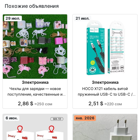
Похожие объявления
29 июл.
21 июл.
Электроника
Электроника
Чехлы для зарядки — новое
HOCO X121 кабель витой
поступление, качественные и
пружинный USB-C to USB-C /
стильные дизайн-кейсы | Сакси
Lightning — до 1.5 м, нейлоновая
2,86 $
2,51 $
≈250 сом
≈220 сом
Сторе чехол на зарядку, сотовые
оплетка витой/пружинный
аксессуары; высокое качество;
кабель HOCO X121, USB-C/Type-
дизайн; опт/розница; цена 250
C/Lightning, заряд+data, нейлон
6 июн.
янв. 2026
сом; Кыргызста
оплетка, металл коннект