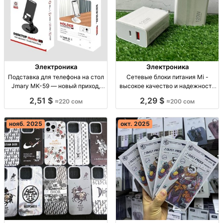
Электроника
Электроника
Подставка для телефона на стол
Сетевые блоки питания Mi -
Jmary MK-59 — новый приход,
высокое качество и надежность
220 Подставка для смартфона на
Сетевые Mi блоки 33w-120W,
2,51 $
2,29 $
≈220 сом
≈200 сом
стол, настольный держатель;
опт/розница, Бишкет.
Jmary MK-59, фиксированная
установка, для про
нояб. 2025
окт. 2025