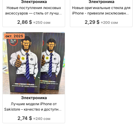
Электроника
Электроника
Новые поступления люксовых
Новые оригинальные стекла для
аксессуаров — стиль от лучших
iPhone - привезли эксклюзивные
брендов! 🔥 Новые аксессуары
модели без черных рамок!
2,86 $
2,29 $
≈250 сом
≈200 сом
от люксовых брендов! Опт
Оригинальные стекла VIEI для
дешевле!
iPhone 13-17 без рамок. Опт 200
Сом, розница 450 Сом.
окт. 2025
Электроника
Лучшие модели iPhone от
Sakistore – качество и доступные
цены Новое поступление iPhone!
2,74 $
≈240 сом
💥 Оптом и в розницу. Джунхай,
Бишкек.