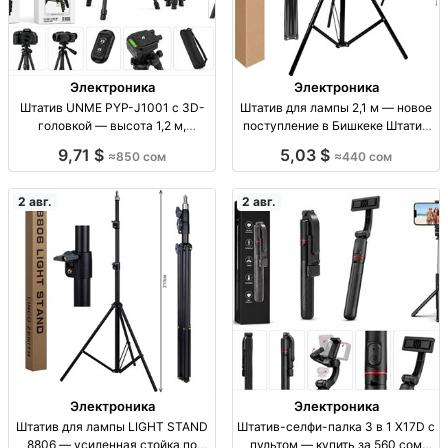
Электроника
Электроника
Штатив UNME PYP-J1001 с 3D-
Штатив для лампы 2,1 м — новое
головкой — высота 1,2 м,
поступление в Бишкеке Штатив
нагрузка до 1,5 кг Штатив UNME
для лампы, 2,1 м, опт/розница,
9,71 $
5,03 $
≈850 сом
≈440 сом
PYP-J1001, 3D-головка, высота
Бишкек
1,2 м, нагрузка до 1,5 кг,
быстросъемная площадка 1/4,
2 авг.
2 авг.
тел
Электроника
Электроника
Штатив для лампы LIGHT STAND
Штатив-селфи-палка 3 в 1 X17D с
8806 — усиленная стойка по
пультом — купить за 560 сом