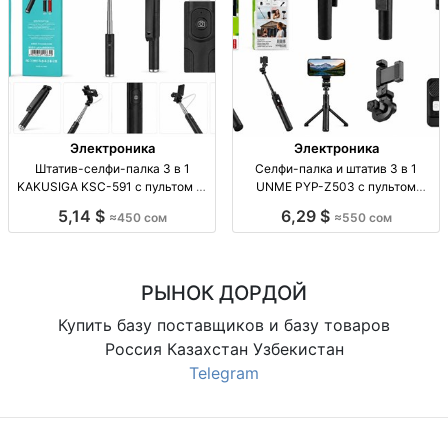
Электроника
Электроника
Штатив-селфи-палка 3 в 1
Селфи-палка и штатив 3 в 1
KAKUSIGA KSC-591 с пультом —
UNME PYP-Z503 с пультом
450 сом Штатив-селфи-палка 3 в
Селфи-палка/штатив 3 в 1, пульт
5,14 $
6,29 $
≈450 сом
≈550 сом
1 KAKUSIGA KSC-591, пульт ДУ,
ДУ, UNME PYP-Z503, новое
для смартфонов, 450 сом, опт/
поступление
розница.
РЫНОК ДОРДОЙ
Купить базу поставщиков и базу товаров
Россия Казахстан Узбекистан
Telegram