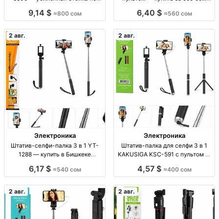
доступной цене Штатив для
Штатив-селфи-палка 3 в 1 X17D,
9,14 $
6,40 $
≈800 сом
≈560 сом
лампы, LIGHT STAND 8806,
пульт ДУ, для смартфона,
усиленный, опт/розница, 800
отличное качество, 560 сом
сом.
2 авг.
2 авг.
Электроника
Электроника
Штатив-селфи-палка 3 в 1 YT-
Штатив-палка для селфи 3 в 1
1288 — купить в Бишкеке
KAKUSIGA KSC-591 с пультом —
Штатив-селфи-палка 3 в 1,
Бишкек Штатив-монопод 3в1
6,17 $
4,57 $
≈540 сом
≈400 сом
модель YT-1288, хорошее
KAKUSIGA KSC-591, пульт ДУ,
качество, опт/розница, Бишкек,
новый, опт/розница, Бишкек. 400
540 сом
сом.
2 авг.
2 авг.