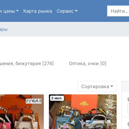
и цены
Карта
рынка
Сервис
ары
шения, бижутерия [274]
Оптика, очки [0]
Сортировка
2 июл.