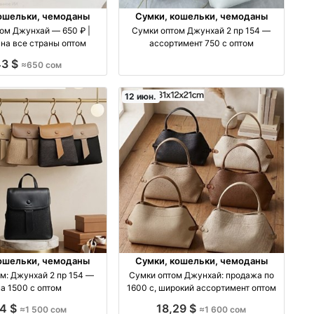
ошельки, чемоданы
Сумки, кошельки, чемоданы
ом Джунхай — 650 ₽ |
Сумки оптом Джунхай 2 пр 154 —
 на все страны оптом
ассортимент 750 с оптом
43 $
≈650 сом
12 июн.
ошельки, чемоданы
Сумки, кошельки, чемоданы
м: Джунхай 2 пр 154 —
Сумки оптом Джунхай: продажа по
а 1500 с оптом
1600 с, широкий ассортимент оптом
14 $
18,29 $
≈1 500 сом
≈1 600 сом