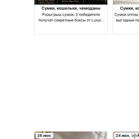
Сумки, кошельки, чемоданы
Сумки, к
Розыгрыш сумок: 3 победителя
Сумки оптом 
получат секретные боксы от Luxury
выгодные па
Bags Erkinai производство Киргизия
26 июн.
24 июн.