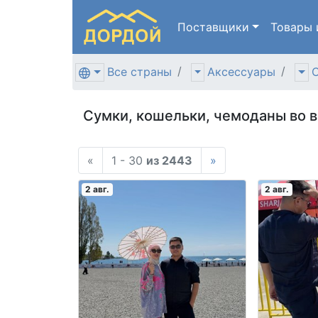
Поставщики
Товары
Все страны
Аксессуары
С
Сумки, кошельки, чемоданы во в
«
1 - 30
из 2443
»
2 авг.
2 авг.