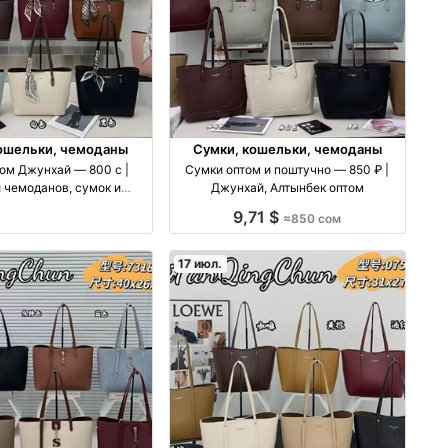
ошельки, чемоданы
Сумки, кошельки, чемоданы
ом Джунхай — 800 с |
Сумки оптом и поштучно — 850 ₽ |
 чемоданов, сумок и
Джунхай, Алтынбек оптом
ессуаров оптом
9,71 $
≈850 сом
17 июл.