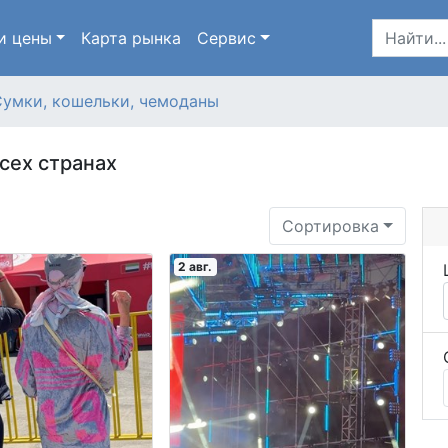
и цены
Карта
рынка
Сервис
умки, кошельки, чемоданы
сех странах
Сортировка
2 авг.