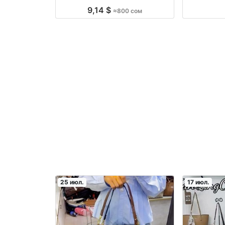
9,14 $
≈800 сом
25 июл.
17 июл.